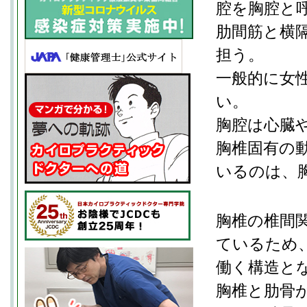
腔を胸腔と
肋間筋と横
担う。
一般的に女
い。
胸腔は心臓
胸椎固有の
いるのは、
胸椎の椎間
ているため
働く構造と
胸椎と肋骨