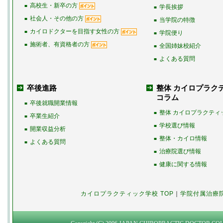
高校生・新卒の方
■
学長挨拶
■
社会人・その他の方
■
当学院の特徴
■
カイロドクターを目指す女性の方
■
学院便り
■
施術者、有資格者の方
■
全国姉妹校紹介
■
よくある質問
■
卒後進路
整体 カイロプラク
コラム
卒後就職開業情報
■
整体 カイロプラクティ
■
卒業生紹介
■
学校選び情報
■
開業収益分析
■
整体・カイロ情報
■
よくある質問
■
治療院選び情報
■
健康に関する情報
■
カイロプラクティック学校 TOP
｜
学院付属治療