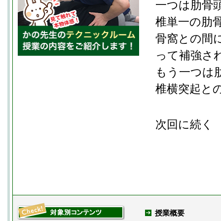
一つは肋骨頭
椎単一の肋骨
骨窩との間
って補強さ
もう一つは
椎横突起と
次回に続く
授業概要