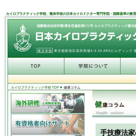
カイロプラクティック学校、整体学校の日本カイロドクター専門学院・国際基準の教
国際整体技術学園/厚生収健政第572号 カイロプラクティック療
東京本校
東京都新宿区高田馬場4-4-34 ARSビルディン
カイロプラクティック学校 TOP
健康コラム
手技療法家の