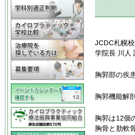
JCDC札幌校
学院長 川人 誠司
胸郭部の疾
胸郭機能解
胸郭は12個
胸骨と肋軟