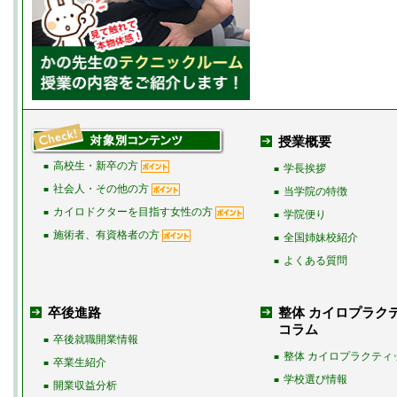
授業概要
高校生・新卒の方
■
学長挨拶
■
社会人・その他の方
■
当学院の特徴
■
カイロドクターを目指す女性の方
■
学院便り
■
施術者、有資格者の方
■
全国姉妹校紹介
■
よくある質問
■
卒後進路
整体 カイロプラク
コラム
卒後就職開業情報
■
整体 カイロプラクティ
■
卒業生紹介
■
学校選び情報
■
開業収益分析
■