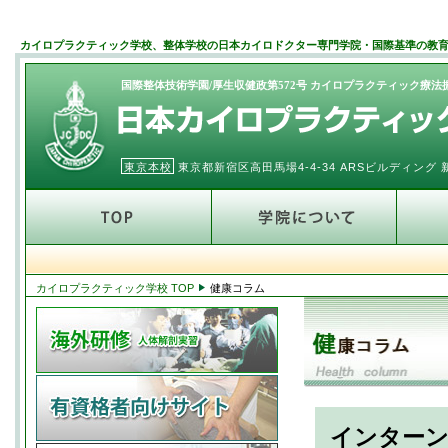
カイロプラクティック学校、整体学校の日本カイロドクター専門学院・国際基準の教
国際整体技術学園/厚生収健政第572号 カイロプラクティック療
東京本校
東京都新宿区高田馬場4-4-34 ARSビルディン
カイロプラクティック学校 TOP
健康コラム
インターン