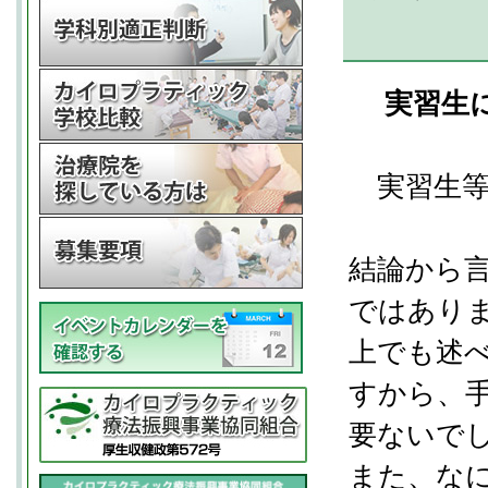
実習生に
実習生等
結論から
ではあり
上でも述
すから、
要ないで
また、な