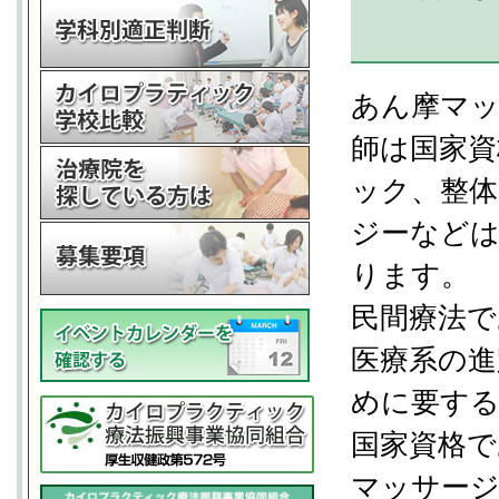
あん摩マッ
師は国家
ック、整体
ジーなど
ります。
民間療法
医療系の進
めに要す
国家資格で
マッサージ