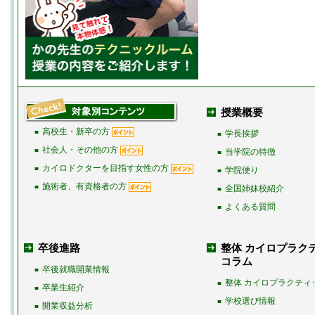
授業概要
高校生・新卒の方
■
学長挨拶
■
社会人・その他の方
■
当学院の特徴
■
カイロドクターを目指す女性の方
■
学院便り
■
施術者、有資格者の方
■
全国姉妹校紹介
■
よくある質問
■
卒後進路
整体 カイロプラク
コラム
卒後就職開業情報
■
整体 カイロプラクティ
■
卒業生紹介
■
学校選び情報
■
開業収益分析
■