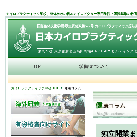
カイロプラクティック学校、整体学校の日本カイロドクター専門学院・国際基準の教
国際整体技術学園/厚生収健政第572号 カイロプラクティック療
東京本校
東京都新宿区高田馬場4-4-34 ARSビルディン
カイロプラクティック学校 TOP
健康コラム
独立開業ま