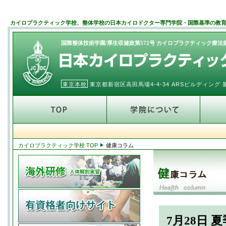
カイロプラクティック学校、整体学校の日本カイロドクター専門学院・国際基準の教
国際整体技術学園/厚生収健政第572号 カイロプラクティック療
東京本校
東京都新宿区高田馬場4-4-34 ARSビルディン
カイロプラクティック学校 TOP
健康コラム
7月28日