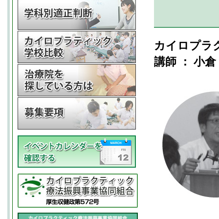
カイロプラ
講師 ： 小倉 毅