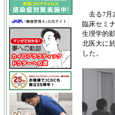
去る7月
臨床セミ
生理学的
北医大に
した。