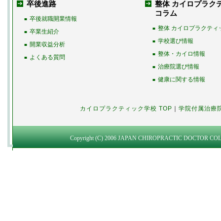
卒後進路
整体 カイロプラク
コラム
卒後就職開業情報
■
整体 カイロプラクティ
■
卒業生紹介
■
学校選び情報
■
開業収益分析
■
整体・カイロ情報
■
よくある質問
■
治療院選び情報
■
健康に関する情報
■
カイロプラクティック学校 TOP
｜
学院付属治療
Copyright (C) 2006 JAPAN CHIROPRACTIC DOCTOR COLLEG