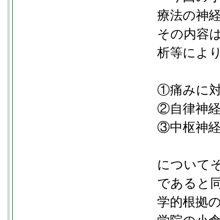
療法の神
その内容はF
析等によ
①痛みに
②自律神
③中枢神
について
であると
学的根拠