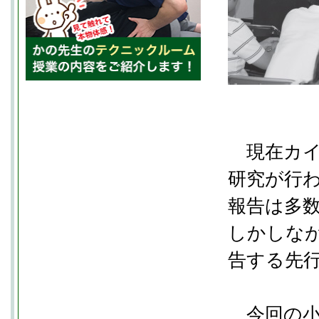
現在カイ
研究が行
報告は多
しかしな
告する先
今回の小