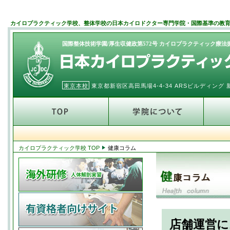
カイロプラクティック学校、整体学校の日本カイロドクター専門学院・国際基準の教
国際整体技術学園/厚生収健政第572号 カイロプラクティック療
東京本校
東京都新宿区高田馬場4-4-34 ARSビルディン
カイロプラクティック学校 TOP
健康コラム
店舗運営に