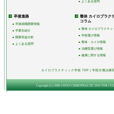
よくある質問
■
卒後進路
整体 カイロプラク
コラム
卒後就職開業情報
■
整体 カイロプラクティ
■
卒業生紹介
■
学校選び情報
■
開業収益分析
■
整体・カイロ情報
■
よくある質問
■
治療院選び情報
■
健康に関する情報
■
カイロプラクティック学校 TOP
｜
学院付属治療
Copyright (C) 2006 JAPAN CHIROPRACTIC DOCTOR COLLEG