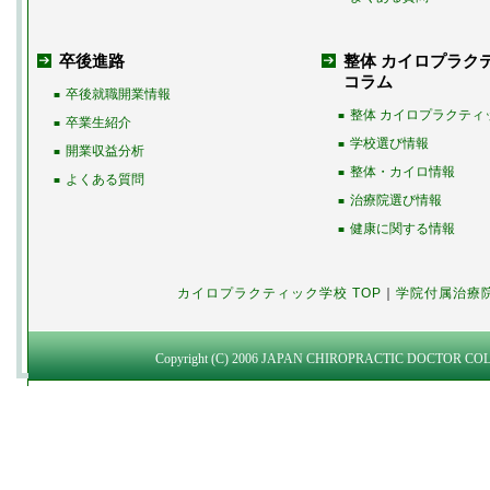
卒後進路
整体 カイロプラク
コラム
卒後就職開業情報
■
整体 カイロプラクティ
■
卒業生紹介
■
学校選び情報
■
開業収益分析
■
整体・カイロ情報
■
よくある質問
■
治療院選び情報
■
健康に関する情報
■
カイロプラクティック学校 TOP
｜
学院付属治療
Copyright (C) 2006 JAPAN CHIROPRACTIC DOCTOR COLLEG