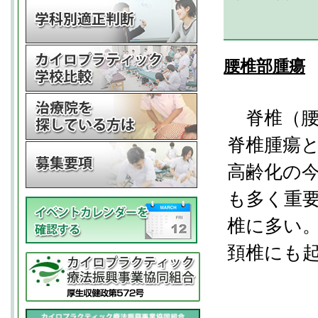
腰椎部腫瘍
脊椎（腰
脊椎腫瘍
高齢化の
も多く重要
椎に多い
頚椎にも