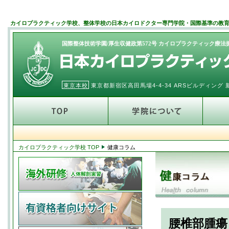
カイロプラクティック学校、整体学校の日本カイロドクター専門学院・国際基準の教
国際整体技術学園/厚生収健政第572号 カイロプラクティック療
東京本校
東京都新宿区高田馬場4-4-34 ARSビルディン
カイロプラクティック学校 TOP
健康コラム
腰椎部腫瘍