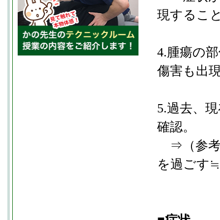
現するこ
4.腫瘍の
傷害も出
5.過去、
確認。
⇒（参考
を過ごす