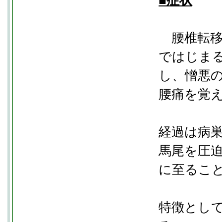
■症状
腰椎転移
ではじま
し、憎悪
腰痛を覚
経過は病
馬尾を圧
に至るこ
特徴とし