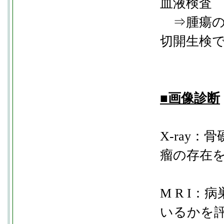
血液検査
⇒腫瘍の
切開生検
■画像診断
X-ray
瘤の存在
M R I
いるかを