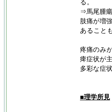
る。
⇒馬尾腫
肢痛が増
あること
疼痛のみ
痺症状が
多彩な症
■理学所見