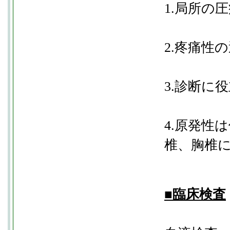
1.局所の
2.疼痛性
3.診断に
4.原発性
椎、胸椎
■臨床検査