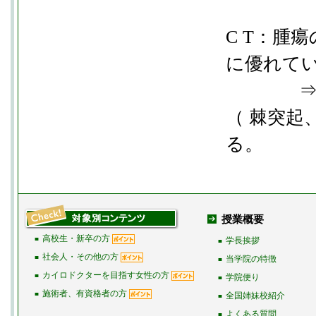
C T：腫
に優れて
⇒悪性腫
（ 棘突起
る。
授業概要
高校生・新卒の方
■
学長挨拶
■
社会人・その他の方
■
当学院の特徴
■
カイロドクターを目指す女性の方
■
学院便り
■
施術者、有資格者の方
■
全国姉妹校紹介
■
よくある質問
■