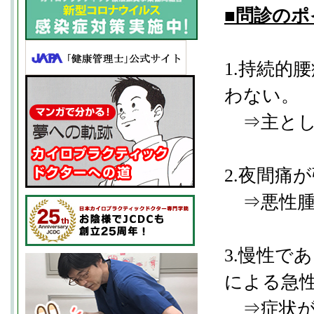
■問診のポ
1.持続的
わない。
⇒主とし
2.夜間痛
⇒悪性腫
3.慢性で
による急
⇒症状が