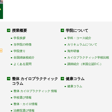
授業概要
学院について
学長挨拶
学科・コース紹介
■
■
当学院の特徴
カリキュラムについて
■
■
学院便り
海外研修
■
■
全国姉妹校紹介
カイロプラクティック学校比較
■
■
よくある質問
講師紹介（米国公認D.C.）
■
■
整体 カイロプラクティック
健康コラム
コラム
健康コラム
■
整体 カイロプラクティック 情報
■
学校選び情報
■
整体・カイロ情報
■
治療院選び情報
■