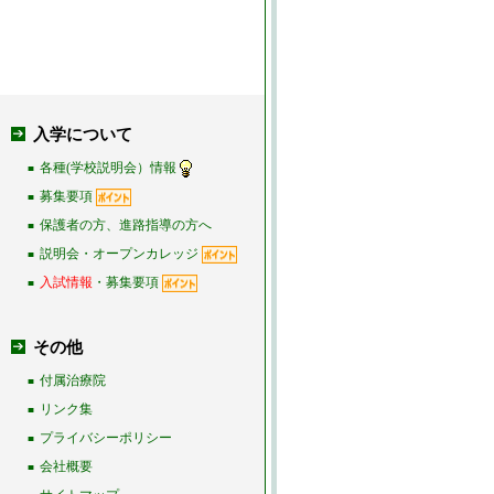
入学について
各種(学校説明会）情報
■
募集要項
■
保護者の方、進路指導の方へ
■
説明会・オープンカレッジ
■
入試情報
・募集要項
■
その他
付属治療院
■
リンク集
■
プライバシーポリシー
■
会社概要
■