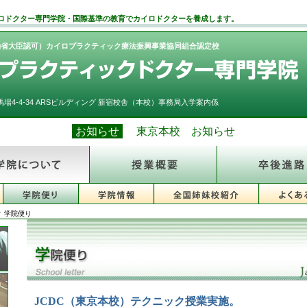
ロドクター専門学院・国際基準の教育でカイロドクターを養成します。
働省大臣認可）カイロプラクティック療法振興事業協同組合認定校
場4-4-34 ARSビルディング 新宿校舎（本校）事務局入学案内係
お知らせ
東京本校 お知らせ
学院便り
JCDC（東京本校）テクニック授業実施。