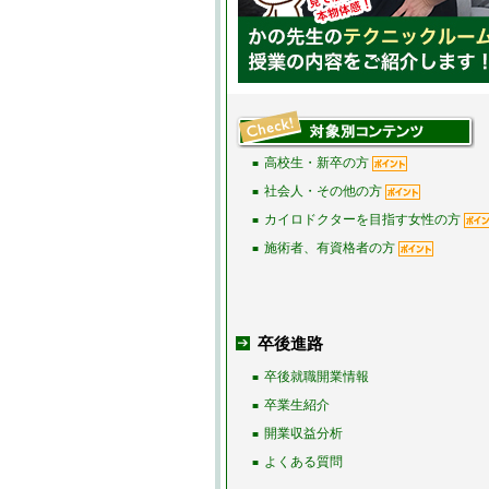
高校生・新卒の方
■
社会人・その他の方
■
カイロドクターを目指す女性の方
■
施術者、有資格者の方
■
卒後進路
卒後就職開業情報
■
卒業生紹介
■
開業収益分析
■
よくある質問
■